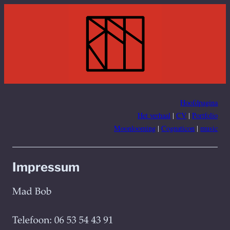
Ga
naar
de
inhoud
Hoofdpagina
Het verhaal
|
CV
|
Portfolio
Moonlooming
|
Cognaticon
|
music
Impressum